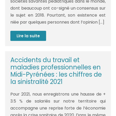
sociétés savantes pédiatriques dans le monde,
dont beaucoup ont co-signé un consensus sur
le sujet en 2018. Pourtant, son existence est
niée par quelques personnes dont l’opinion […]
Lire la suite
Syndrome
du
bébé
secoué
:
une
Accidents du travail et
mise
au
maladies professionnelles en
point
de
Midi-Pyrénées : les chiffres de
l’Académie
la sinistralité 2021
de
médecine
Pour 2021, nous enregistrons une hausse de +
3.5 % de salariés sur notre territoire qui
accompagne une reprise forte de l’économie
après la crise sanitaire de 2020. Dans le même