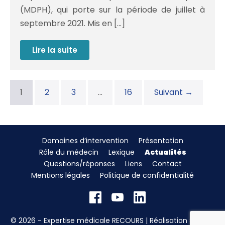
(MDPH), qui porte sur la période de juillet à
septembre 2021. Mis en […]
Lire la suite
MDPH
:
une
progression
de
l’octroi
1
2
3
…
16
Suivant →
de
droits
à
vie
Domaines d’intervention
Présentation
Rôle du médecin
Lexique
Actualités
Questions/réponses
Liens
Contact
Mentions légales
Politique de confidentialité
© 2026 - Expertise médicale RECOURS | Réalisation
Sitcom