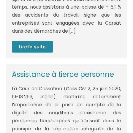
temps, nous assistons à une baisse de – 5.1 %
des accidents du travail, signe que les
entreprises sont engagées avec la Carsat
dans des démarches de […]
Lire la suite
Accidents
du
travail
et
maladies
professionnelles
Assistance à tierce personne
en
Midi-
Pyrénées
La Cour de Cassation (Cass Civ 2, 25 juin 2020,
:
les
19-18.263, Inédit) réaffirme notamment
chiffres
de
l’importance de la prise en compte de la
la
sinistralité
dignité des conditions d’existence des
2021
personnes handicapées qui s’inscrit dans le
principe de la réparation intégrale de la