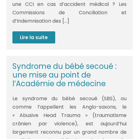
une CCI en cas d’accident médical ? Les
Commissions de Conciliation et
d’Indemnisation des […]
Lire la suite
La
CCI,
une
procédure
efficace
pour
Syndrome du bébé secoué :
les
victimes
une mise au point de
d’accidents
médicaux ?
l’Académie de médecine
Le syndrome du bébé secoué (SBS), ou
comme l’appellent les Anglo-saxons, le
« Abusive Head Trauma » (traumatisme
crânien par violence), est aujourd’hui
largement reconnu par un grand nombre de