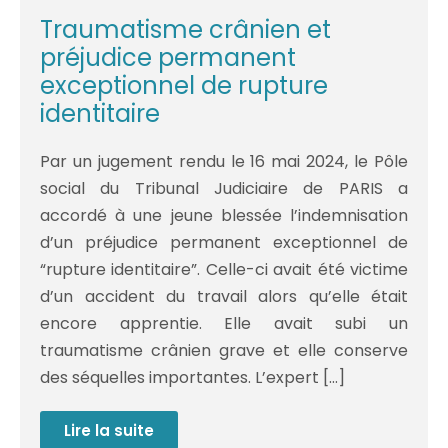
mort
imminente
Traumatisme crânien et
en
cas
préjudice permanent
de
survie
exceptionnel de rupture
de
identitaire
la
personne
Par un jugement rendu le 16 mai 2024, le Pôle
social du Tribunal Judiciaire de PARIS a
accordé à une jeune blessée l’indemnisation
d’un préjudice permanent exceptionnel de
“rupture identitaire”. Celle-ci avait été victime
d’un accident du travail alors qu’elle était
encore apprentie. Elle avait subi un
traumatisme crânien grave et elle conserve
des séquelles importantes. L’expert […]
Lire la suite
Traumatisme