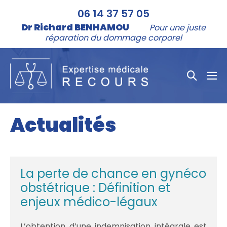
Aller
06 14 37 57 05
au
Dr Richard BENHAMOU
Pour une juste
contenu
réparation du dommage corporel
Bascule
bas
la
le
me
recher
Actualités
La perte de chance en gynéco
obstétrique : Définition et
enjeux médico-légaux
L’obtention d’une indemnisation intégrale est