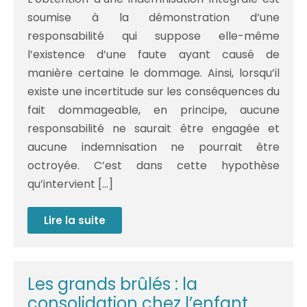
soumise à la démonstration d’une
responsabilité qui suppose elle-même
l’existence d’une faute ayant causé de
manière certaine le dommage. Ainsi, lorsqu’il
existe une incertitude sur les conséquences du
fait dommageable, en principe, aucune
responsabilité ne saurait être engagée et
aucune indemnisation ne pourrait être
octroyée. C’est dans cette hypothèse
qu’intervient […]
Lire la suite
La
perte
de
chance
en
gynéco
Les grands brûlés : la
obstétrique
:
consolidation chez l’enfant
Définition