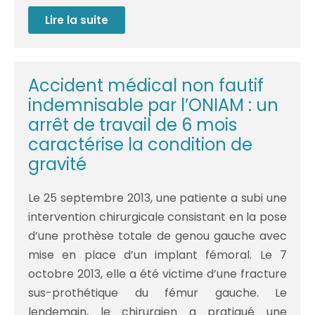
Lire la suite
Accident
de
trottinette
:
Quelle
indemnisation
Accident médical non fautif
pour
une
indemnisable par l’ONIAM : un
victime
piétonne
arrêt de travail de 6 mois
percutée
caractérise la condition de
par
une
gravité
trottinette
électrique
?
Le 25 septembre 2013, une patiente a subi une
intervention chirurgicale consistant en la pose
d’une prothèse totale de genou gauche avec
mise en place d’un implant fémoral. Le 7
octobre 2013, elle a été victime d’une fracture
sus-prothétique du fémur gauche. Le
lendemain, le chirurgien a pratiqué une