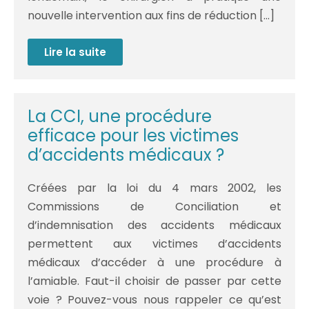
nouvelle intervention aux fins de réduction […]
Lire la suite
Accident
médical
non
fautif
indemnisable
par
La CCI, une procédure
l’ONIAM : un
arrêt
efficace pour les victimes
de
travail
d’accidents médicaux ?
de
6
mois
Créées par la loi du 4 mars 2002, les
caractérise
la
Commissions de Conciliation et
condition
de
d’indemnisation des accidents médicaux
gravité
permettent aux victimes d’accidents
médicaux d’accéder à une procédure à
l’amiable. Faut-il choisir de passer par cette
voie ? Pouvez-vous nous rappeler ce qu’est