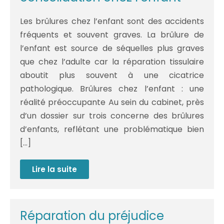
et
enjeux
Les brûlures chez l’enfant sont des accidents
médico-
légaux
fréquents et souvent graves. La brûlure de
l’enfant est source de séquelles plus graves
que chez l’adulte car la réparation tissulaire
aboutit plus souvent à une cicatrice
pathologique. Brûlures chez l’enfant : une
réalité préoccupante Au sein du cabinet, près
d’un dossier sur trois concerne des brûlures
d’enfants, reflétant une problématique bien
[…]
Lire la suite
Les
grands
brûlés
:
la
consolidation
Réparation du préjudice
chez