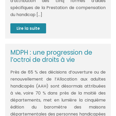
d’attribution des cinq formes d’aides
spécifiques de la Prestation de compensation
du handicap […]
Lire la suite
1er
janvier
2022
:
ce
qui
MDPH : une progression de
change
en
l’octroi de droits à vie
cas
de
handicap
Près de 65 % des décisions d’ouverture ou de
renouvellement de l’Allocation aux adultes
handicapés (AAH) sont désormais attribuées
à vie, voire 70 % dans près de la moitié des
départements, met en lumière la cinquième
édition du baromètre des maisons
départementales des personnes handicapées