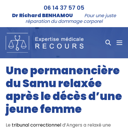
Aller
06 14 37 57 05
au
Dr Richard BENHAMOU
Pour une juste
contenu
réparation du dommage corporel
Bascule
bas
la
le
me
recher
Une permanencière
du Samu relaxée
après le décès d’une
jeune femme
Le
tribunal correctionnel
d’Angers a relaxé une