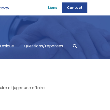
porel
Liens
Contact
Basculer
Lexique
Questions/réponses
la
recherche
ire et juger une affaire.