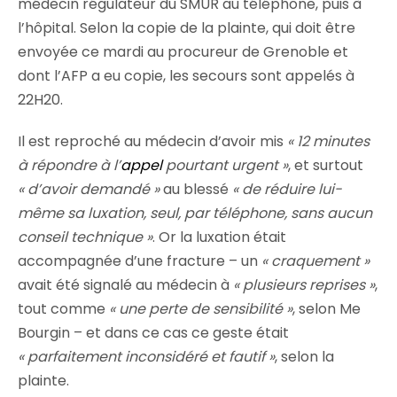
médecin régulateur du SMUR au téléphone, puis à
l’hôpital. Selon la copie de la plainte, qui doit être
envoyée ce mardi au procureur de Grenoble et
dont l’AFP a eu copie, les secours sont appelés à
22H20.
Il est reproché au médecin d’avoir mis
« 12 minutes
à répondre à l’
appel
pourtant urgent »
, et surtout
« d’avoir demandé »
au blessé
« de réduire lui-
même sa luxation, seul, par téléphone, sans aucun
conseil technique »
. Or la luxation était
accompagnée d’une fracture – un
« craquement »
avait été signalé au médecin à
« plusieurs reprises »
,
tout comme
« une perte de sensibilité »
, selon Me
Bourgin – et dans ce cas ce geste était
« parfaitement inconsidéré et fautif »
, selon la
plainte.