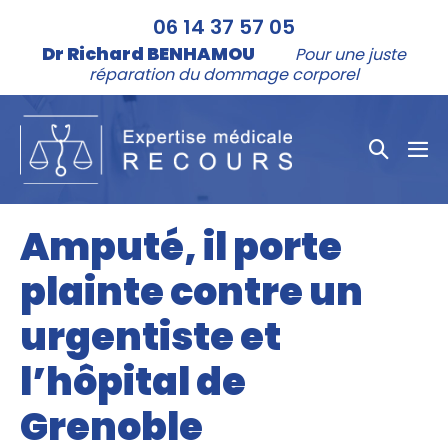
Aller
06 14 37 57 05
au
Dr Richard BENHAMOU
Pour une juste
contenu
réparation du dommage corporel
Bascule
bas
la
le
me
recher
Amputé, il porte
plainte contre un
urgentiste et
l’hôpital de
Grenoble