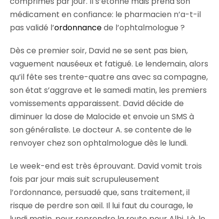
comprimés par jour. Il s’étonne mais prend son
médicament en confiance: le pharmacien n’a-t-il
pas validé l’
ordonnance
de l’ophtalmologue ?
Dès ce premier soir, David ne se sent pas bien,
vaguement nauséeux et fatigué. Le lendemain, alors
qu’il fête ses trente-quatre ans avec sa compagne,
son état s’aggrave et le samedi matin, les premiers
vomissements apparaissent. David décide de
diminuer la dose de Malocide et envoie un SMS à
son généraliste. Le docteur A. se contente de le
renvoyer chez son ophtalmologue dès le lundi.
Le week-end est très éprouvant. David vomit trois
fois par jour mais suit scrupuleusement
l’ordonnance, persuadé que, sans traitement, il
risque de perdre son œil. Il lui faut du courage, le
lundi matin, pour reprendre la route pour Albi. Là, le