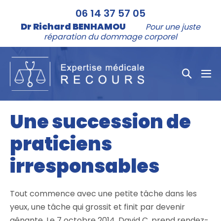
Aller
06 14 37 57 05
au
Dr Richard BENHAMOU
Pour une juste
contenu
réparation du dommage corporel
Bascule
bas
la
le
me
recher
Une succession de
praticiens
irresponsables
Tout commence avec une petite tâche dans les
yeux, une tâche qui grossit et finit par devenir
gênante. Le 7 octobre 2014, David C. prend rendez-