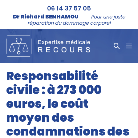
Aller
06 14 37 57 05
au
Dr Richard BENHAMOU
Pour une juste
contenu
réparation du dommage corporel
Bascule
bas
la
le
me
recher
Responsabilité
civile : à 273 000
euros, le coût
moyen des
condamnations des