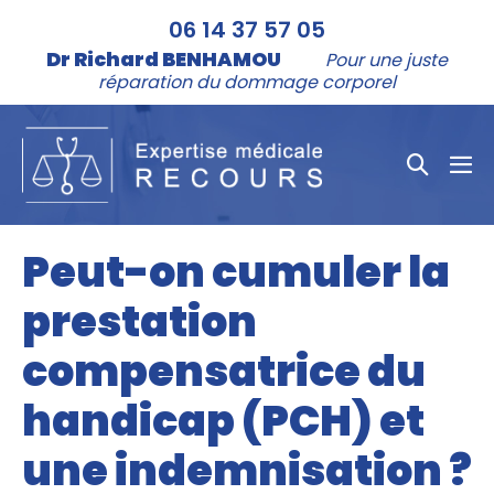
Aller
06 14 37 57 05
au
Dr Richard BENHAMOU
Pour une juste
contenu
réparation du dommage corporel
Bascule
bas
la
le
me
recher
Peut-on cumuler la
prestation
compensatrice du
handicap (PCH) et
une indemnisation ?