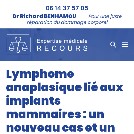
Aller
06 14 37 57 05
au
Dr Richard BENHAMOU
Pour une juste
contenu
réparation du dommage corporel
Bascule
bas
la
le
me
recher
Lymphome
anaplasique lié aux
implants
mammaires : un
nouveau cas et un