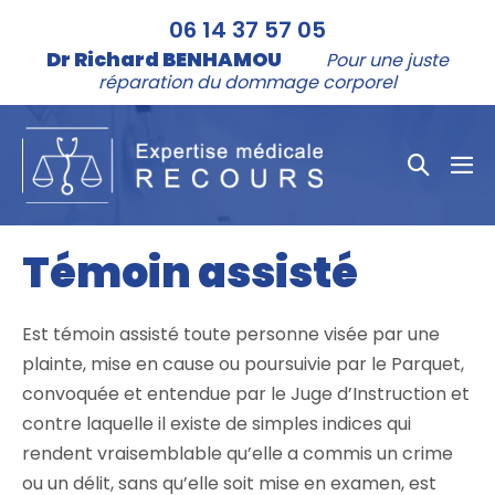
Aller
06 14 37 57 05
au
Dr Richard BENHAMOU
Pour une juste
contenu
réparation du dommage corporel
Bascule
bas
la
le
me
recher
Témoin assisté
Est témoin assisté toute personne visée par une
plainte, mise en cause ou poursuivie par le Parquet,
convoquée et entendue par le Juge d’Instruction et
contre laquelle il existe de simples indices qui
rendent vraisemblable qu’elle a commis un crime
ou un délit, sans qu’elle soit mise en examen, est