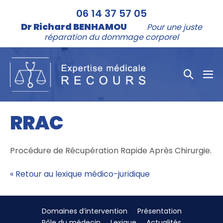
Aller
06 14 37 57 05
au
Dr Richard BENHAMOU
Pour une juste
contenu
réparation du dommage corporel
Bascule
bas
la
le
me
recher
RRAC
Procédure de Récupération Rapide Après Chirurgie.
« Retour au lexique médico-juridique
Domaines d’intervention
Présentation
Rôle du médecin
Lexique
Actualités