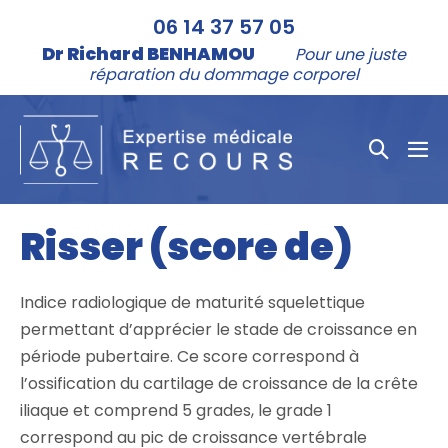
Aller
06 14 37 57 05
au
Dr Richard BENHAMOU
Pour une juste
contenu
réparation du dommage corporel
Bascule
bas
la
le
me
recher
Risser (score de)
Indice radiologique de maturité squelettique
permettant d’apprécier le stade de croissance en
période pubertaire. Ce score correspond à
l’ossification du cartilage de croissance de la crête
iliaque et comprend 5 grades, le grade 1
correspond au pic de croissance vertébrale