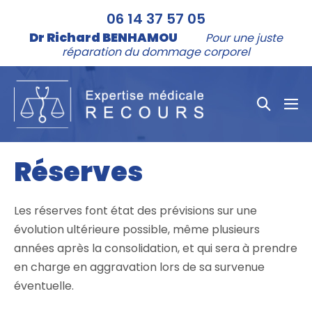
Aller
06 14 37 57 05
au
Dr Richard BENHAMOU
Pour une juste
contenu
réparation du dommage corporel
Bascule
bas
la
le
me
recher
Réserves
Les réserves font état des prévisions sur une
évolution ultérieure possible, même plusieurs
années après la consolidation, et qui sera à prendre
en charge en aggravation lors de sa survenue
éventuelle.