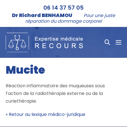
Aller
06 14 37 57 05
au
Dr Richard BENHAMOU
Pour une juste
contenu
réparation du dommage corporel
Bascule
bas
la
le
me
recher
Mucite
Réaction inflammatoire des muqueuses sous
l’action de la radiothérapie externe ou de la
curiethérapie.
« Retour au lexique médico-juridique