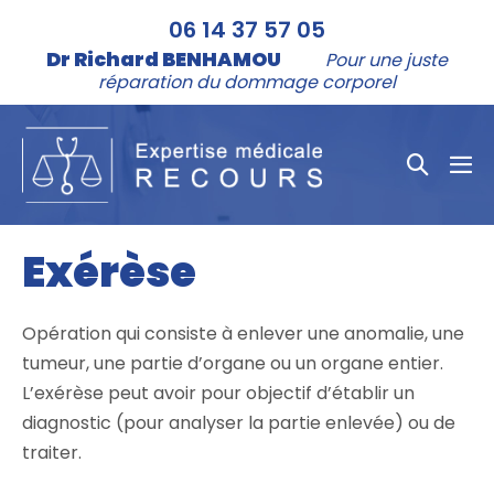
Aller
06 14 37 57 05
au
Dr Richard BENHAMOU
Pour une juste
contenu
réparation du dommage corporel
Bascule
bas
la
le
me
recher
Exérèse
Opération qui consiste à enlever une anomalie, une
tumeur, une partie d’organe ou un organe entier.
L’exérèse peut avoir pour objectif d’établir un
diagnostic (pour analyser la partie enlevée) ou de
traiter.