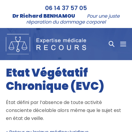
Aller
06 14 37 57 05
au
Dr Richard BENHAMOU
Pour une juste
contenu
réparation du dommage corporel
Bascule
bas
la
le
me
recher
Etat Végétatif
Chronique (EVC)
État défini par l’absence de toute activité
consciente décelable alors même que le sujet est
en état de veille.