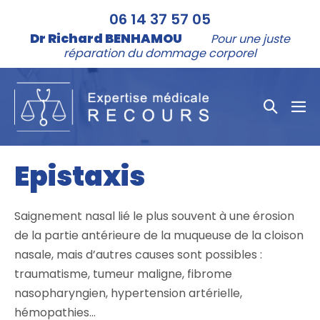
Aller
06 14 37 57 05
au
Dr Richard BENHAMOU
Pour une juste
contenu
réparation du dommage corporel
Bascule
bas
la
le
me
recher
Epistaxis
Saignement nasal lié le plus souvent à une érosion
de la partie antérieure de la muqueuse de la cloison
nasale, mais d’autres causes sont possibles :
traumatisme, tumeur maligne, fibrome
nasopharyngien, hypertension artérielle,
hémopathies…