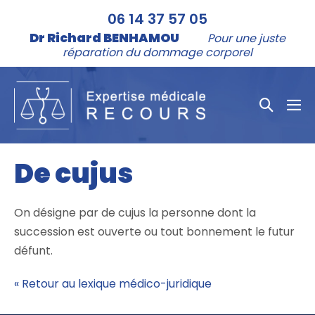
Aller
06 14 37 57 05
au
Dr Richard BENHAMOU
Pour une juste
contenu
réparation du dommage corporel
Bascule
bas
la
le
me
recher
De cujus
On désigne par de cujus la personne dont la
succession est ouverte ou tout bonnement le futur
défunt.
« Retour au lexique médico-juridique