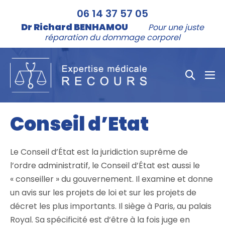
Aller
06 14 37 57 05
au
Dr Richard BENHAMOU
Pour une juste
contenu
réparation du dommage corporel
Bascule
bas
la
le
me
recher
Conseil d’Etat
Le Conseil d’État est la juridiction suprême de
l’ordre administratif, le Conseil d’État est aussi le
« conseiller » du gouvernement. Il examine et donne
un avis sur les projets de loi et sur les projets de
décret les plus importants. Il siège à Paris, au palais
Royal. Sa spécificité est d’être à la fois juge en