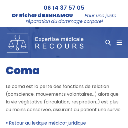
Aller
06 14 37 57 05
au
Dr Richard BENHAMOU
Pour une juste
contenu
réparation du dommage corporel
Bascule
bas
la
le
me
recher
Coma
Le coma est la perte des fonctions de relation
(conscience, mouvements volontaires…) alors que
la vie végétative (circulation, respiration..) est plus
ou moins conservée, assurant au patient une survie
« Retour au lexique médico-juridique