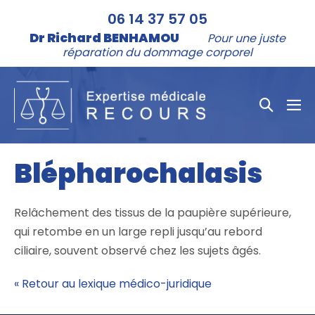
Aller
06 14 37 57 05
au
Dr Richard BENHAMOU
Pour une juste
contenu
réparation du dommage corporel
Bascule
bas
la
le
me
recher
Blépharochalasis
Relâchement des tissus de la paupière supérieure,
qui retombe en un large repli jusqu’au rebord
ciliaire, souvent observé chez les sujets âgés.
« Retour au lexique médico-juridique