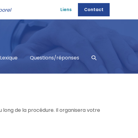
porel
Liens
Contact
Basculer
Lexique
Questions/réponses
la
recherche
u long de la procédure. Il organisera votre