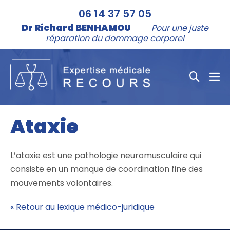
Aller
06 14 37 57 05
au
Dr Richard BENHAMOU
Pour une juste
contenu
réparation du dommage corporel
Bascule
bas
la
le
me
recher
Ataxie
L’ataxie est une pathologie neuromusculaire qui
consiste en un manque de coordination fine des
mouvements volontaires.
« Retour au lexique médico-juridique