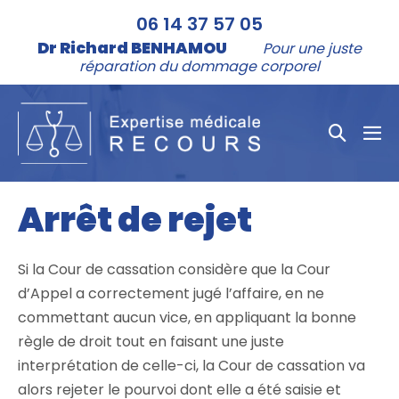
Aller
06 14 37 57 05
au
Dr Richard BENHAMOU
Pour une juste
contenu
réparation du dommage corporel
Bascule
bas
la
le
me
recher
Arrêt de rejet
Si la Cour de cassation considère que la Cour
d’Appel a correctement jugé l’affaire, en ne
commettant aucun vice, en appliquant la bonne
règle de droit tout en faisant une juste
interprétation de celle-ci, la Cour de cassation va
alors rejeter le pourvoi dont elle a été saisie et