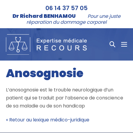
Aller
06 14 37 57 05
au
Dr Richard BENHAMOU
Pour une juste
contenu
réparation du dommage corporel
Bascule
bas
la
le
me
recher
Anosognosie
L’anosognosie est le trouble neurologique d’un
patient qui se traduit par l’absence de conscience
de sa maladie ou de son handicap
« Retour au lexique médico-juridique