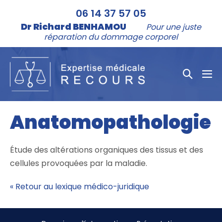
Aller
06 14 37 57 05
au
Dr Richard BENHAMOU
Pour une juste
contenu
réparation du dommage corporel
Bascule
bas
la
le
me
recher
Anatomopathologie
Étude des altérations organiques des tissus et des
cellules provoquées par la maladie.
« Retour au lexique médico-juridique