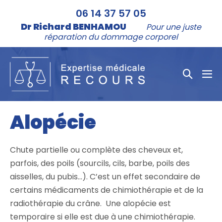
Aller
06 14 37 57 05
au
Dr Richard BENHAMOU
Pour une juste
contenu
réparation du dommage corporel
Bascule
bas
la
le
me
recher
Alopécie
Chute partielle ou complète des cheveux et,
parfois, des poils (sourcils, cils, barbe, poils des
aisselles, du pubis…). C’est un effet secondaire de
certains médicaments de chimiothérapie et de la
radiothérapie du crâne. Une alopécie est
temporaire si elle est due à une chimiothérapie.