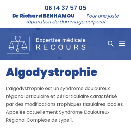
Aller
06 14 37 57 05
au
Dr Richard BENHAMOU
Pour une juste
contenu
réparation du dommage corporel
Bascule
bas
la
le
me
recher
Algodystrophie
L’algodystrophie est un syndrome douloureux
régional articulaire et périarticulaire caractérisé
par des modifications trophiques tissulaires locales.
Appelée actuellement Syndrome Douloureux
Régional Complexe de type 1.