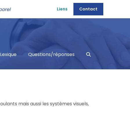
porel
Liens
Contact
Basculer
Lexique
Questions/réponses
la
recherche
oulants mais aussi les systèmes visuels,