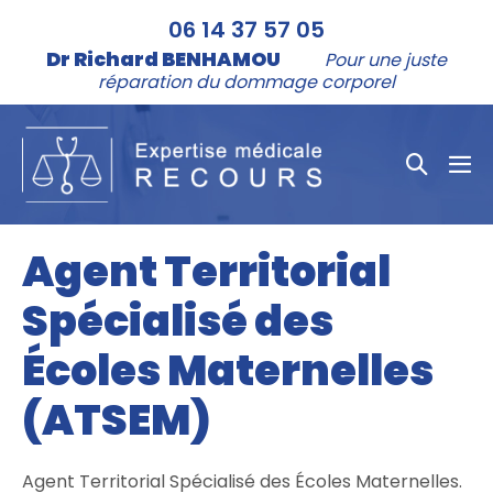
Aller
06 14 37 57 05
au
Dr Richard BENHAMOU
Pour une juste
contenu
réparation du dommage corporel
Bascule
bas
la
le
me
recher
Agent Territorial
Spécialisé des
Écoles Maternelles
(ATSEM)
Agent Territorial Spécialisé des Écoles Maternelles.