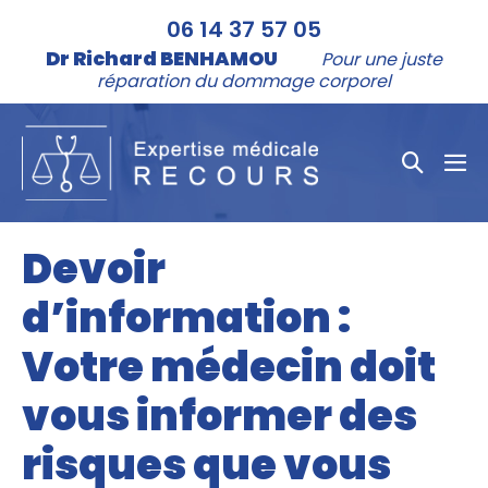
Aller
06 14 37 57 05
au
Dr Richard BENHAMOU
Pour une juste
contenu
réparation du dommage corporel
Bascule
bas
la
le
me
recher
Devoir
d’information :
Votre médecin doit
vous informer des
risques que vous