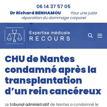
Aller
06 14 37 57 05
au
Dr Richard BENHAMOU
Pour une juste
contenu
réparation du dommage corporel
Bascule
bas
la
le
me
recher
CHU de Nantes
condamné après la
transplantation
d’un rein cancéreux
Le
tribunal administratif
de Nantes a condamné le