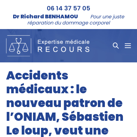
Aller
06 14 37 57 05
au
Dr Richard BENHAMOU
Pour une juste
contenu
réparation du dommage corporel
Bascule
bas
la
le
me
recher
Accidents
médicaux : le
nouveau patron de
l’ONIAM, Sébastien
Le loup, veut une