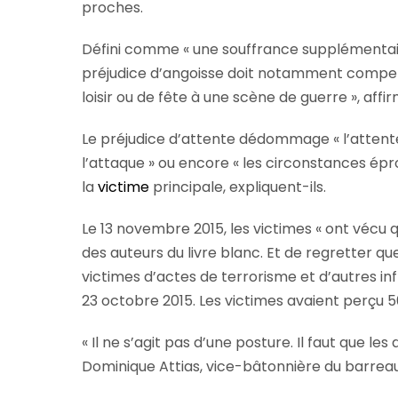
proches.
Défini comme « une souffrance supplémentaire 
préjudice d’angoisse doit notamment compens
loisir ou de fête à une scène de guerre », affi
Le préjudice d’attente dédommage « l’attente
l’attaque » ou encore « les circonstances épr
la
victime
principale, expliquent-ils.
Le 13 novembre 2015, les victimes « ont vécu q
des auteurs du livre blanc. Et de regretter qu
victimes d’actes de terrorisme et d’autres i
23 octobre 2015. Les victimes avaient perçu 5
« Il ne s’agit pas d’une posture. Il faut que l
Dominique Attias, vice-bâtonnière du barreau 