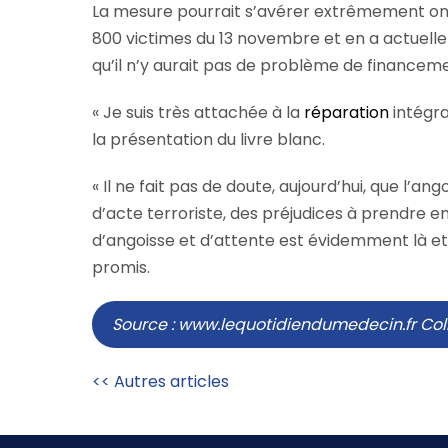
La mesure pourrait s’avérer extrêmement onér
800 victimes du 13 novembre et en a actuellem
qu’il n’y aurait pas de problème de financemen
« Je suis très attachée à la
réparation
intégra
la présentation du livre blanc.
« Il ne fait pas de doute, aujourd’hui, que l’a
d’acte terroriste, des préjudices à prendre en
d’angoisse et d’attente est évidemment là et 
promis.
Source : www.lequotidiendumedecin.fr Coli
<< Autres articles