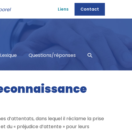
porel
Liens
Contact
Basculer
Lexique
Questions/réponses
la
recherche
 reconnaissance
es d’attentats, dans lequel il réclame la prise
et du « préjudice d’attente » pour leurs