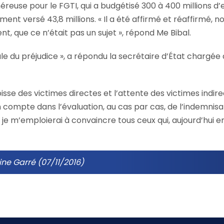
euse pour le FGTI, qui a budgétisé 300 à 400 millions d’
ent versé 43,8 millions. « Il a été affirmé et réaffirmé, 
t, que ce n’était pas un sujet », répond Me Bibal.
le du préjudice », a répondu la secrétaire d’État chargée d
ngoisse des victimes directes et l’attente des victimes indir
 compte dans l’évaluation, au cas par cas, de l’indemnisati
je m’emploierai à convaincre tous ceux qui, aujourd’hui en
ne Garré (07/11/2016)