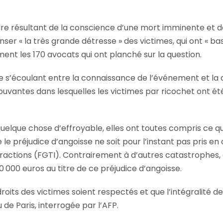
résultant de la conscience d’une mort imminente et de l’
er « la très grande détresse » des victimes, qui ont « 
rment les 170 avocats qui ont planché sur la question.
 s’écoulant entre la connaissance de l’événement et la c
ouvantes dans lesquelles les victimes par ricochet ont ét
uelque chose d’effroyable, elles ont toutes compris ce qui 
e le préjudice d’angoisse ne soit pour l’instant pas pris 
nfractions (FGTI). Contrairement à d’autres catastrophes,
0 000 euros au titre de ce préjudice d’angoisse.
es droits des victimes soient respectés et que l’intégralité
de Paris, interrogée par l’AFP.